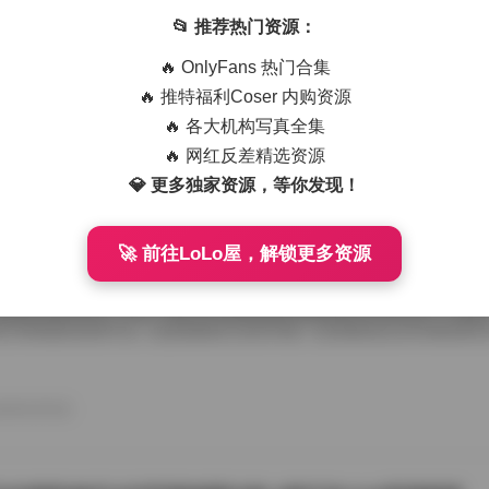
米线线喵写真套图合集打包下载：196套40GB超清资源
📂 推荐热门资源：
一批名为“过期米线线喵”的写真资源突然在网络上爆红，尤其是其最新发
🔥 OnlyFans 热门合集
量关注。这批作品共包含196套图片，合计容量高达40GB，几乎可以称
觉盛宴。对于那些热衷于打包下载、追求高品质写真的用户来说，这份资
🔥 推特福利Coser 内购资源
选。 从命名上看，“过期米线线喵”四个字既带有几分调侃的意味，也隐
🔥 各大机构写真全集
米线，是一种街头小吃，象征着日常、接地气；“过期”二字则让这份作品
息。而“线喵”则似乎是一个卡通化的拟人化形象，可能是创作者用于标志
🔥 网红反差精选资源
26年8月9日
名方式既能激发好奇心，又能有效地被搜索引擎收录，为后续的 […]
💎 更多独家资源，等你发现！
🚀 前往LoLo屋，解锁更多资源
eMedia美女写真图合集253套162GB高清图集打包下载
视觉文化蓬勃发展的时代，写真艺术作为一种融合审美与情感表达的艺术
数爱好者的关注。今天，我们为大家精选的正是来自PureMedia——这
艺术探索的优质平台。这套规模宏大的253套、总容量高达162GB的美
材覆盖和卓越的画质，成为众多摄影爱好者和收藏家不懂总加入的精选资
的多元写真世界 这套PureMedia美女写真图集合以“253套”“162GB”
，这一数据量让人不禁惊叹——相当于一座高耸的艺术宝库。集合中涵盖
26年8月9日
、户外草原、都市街头、海滨日常……每一 […]