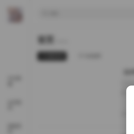
首页
Home.
最新发布
为你推荐
【幻宇
SSS典
近期在
藏
“幻宇
频平台
看看这
会员福
字在写
利
中，无
20
比如浅
国模系
列