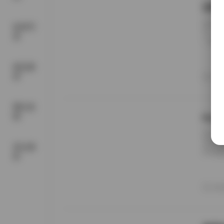
过期
近期，
机构写
引了大
真
一场视
不二之
定位。
精品素
旧的气
材
20
样的命
网红套
图
Pur
在当今
全球无
美女摄
性写真
影
泛的题
越题材
意义看
20
内静美