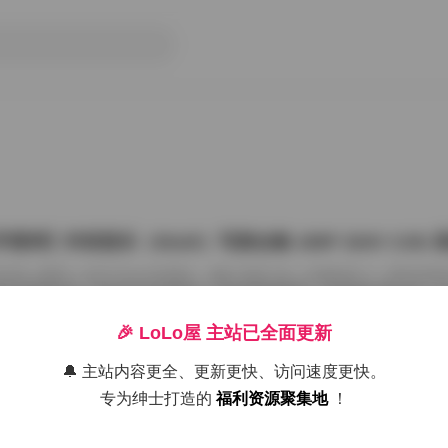
星球】抖音甜乐（02uiii）写真合集 185P 324V 3.5
抖音上看到一位叫“02uiii”的博主，她以“甜乐”这一主题创作了一系列写
星球”整理发布，共包含185张图片、324段视频素材，总容量达到3.5G
上拥有大量点赞和转发，还吸引了许多写真爱好者前来下载和研究。接下
位博主的创作风格，以及这套资源在写真圈中的独特之处。 **甜乐风格的视觉
🎉 LoLo屋 主站已全面更新
真领域可谓耳熟能详，它通常代表着清新、活泼、带有一丝俏皮的视觉风格。0
论是服饰的选择还是场景的布置，都非常注重这种甜美的氛围感。她喜欢
🔔 主站内容更全、更新更快、访问速度更快。
26年8月9日
粉、淡黄、薄荷绿等，同时搭配一些卡通 […]
专为绅士打造的
福利资源聚集地
！