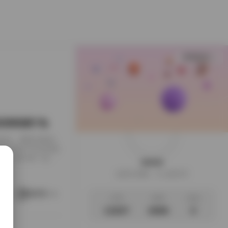
查看更多
G 高清资源打包
真作品，整套合集由
。这个合集不仅在短视
来，我们就一起来
weme
呈现** “甜乐”二
这家伙很懒，什么都没写
2uiii的作品
运用柔和的色调，
阅读更多
文章
标签
说说
13207
2696
0