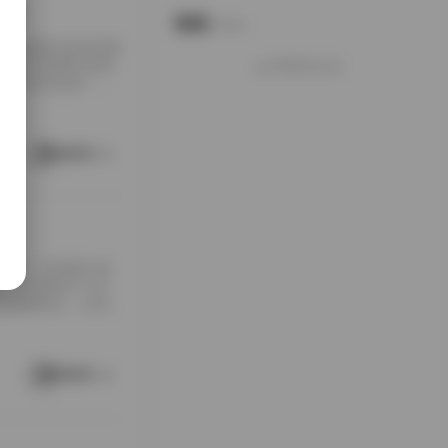
合辑
说说
Notes.
布的套图合集更是吸
得上是写真爱好者的
好像就这么多
源合辑无疑是一个
含着某种独特的风格
带上了一丝复古、怀
的一个虚拟角色。这
阅读更多
形式，持续吸引着
是一个长期致力于女
女写真图集合，以其广
源。 资源构成：跨
的宏大规模著称。从字面
了多个子主题：室
阅读更多