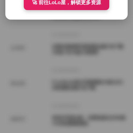
🚀 前往LoLo屋，解锁更多资源
屿鱼写真合集84套图集资源整理 30G
机构写真
B高清美女摄影作品大全
2026年8月9日
过期米线线喵写真套图合集打包下载
会员福利
196套 40GB超大资源库
2026年8月9日
PureMedia美女写真图集253套162G
网红套图
B高清图合集打包下载
2026年8月9日
李若汐写真合集：内部私购无水印6套
国模系列
7GB高清图集精选