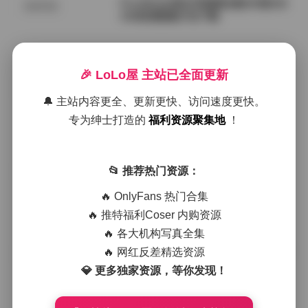
PureMedia美女写真图合集253套162
机构写真
GB高清图集打包下载
2026年8月9日
🎉 LoLo屋 主站已全面更新
李若汐内部私购无水印写真套图合集
网红套图
6套打包7GB高清资源
🔔 主站内容更全、更新更快、访问速度更快。
专为绅士打造的
福利资源聚集地
！
2026年8月9日
Myu_a(뮤아)写真图集打包下载：37
📂 推荐热门资源：
网红套图
套49GB合集免费获取
🔥 OnlyFans 热门合集
🔥 推特福利Coser 内购资源
2026年8月9日
🔥 各大机构写真全集
岛遇抖音凸凸兔YO写真大合集85P64
🔥 网红反差精选资源
国模系列
V1G高清图集精选
💎 更多独家资源，等你发现！
2026年8月9日