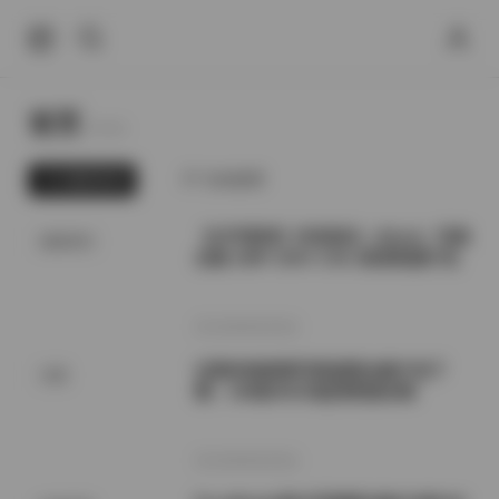
首页
Home.
最新发布
为你推荐
【幻宇星球】抖音甜乐（02uiii）写真
国模系列
合集 185P 324V 3.5G 高清资源打包
2026年8月9日
过期米线线喵写真套图合集打包下
岛遇
载：196套40GB超清资源合辑
2026年8月9日