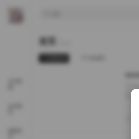
首页
Home.
最新发布
为你推荐
Bim
SSS典
Bim
藏
总计 
图片中
分享中
会员福
还是偏
利
味着每
20
便地管
国模系
列