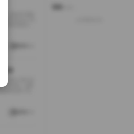
说说
Notes.
某位单一模特的专属标
理的资源包含417套
好像就这么多
较为完整的离线归
一套作品的出片率与
于日系写真的“私房
通透到近乎不真实，妆
阅读更多
藏向导
50GB这个数字摆
热门的丝袜、制服
机构里属于“卷王”
库。早期的作品，比
整，模特姿势标准，
一百套往后，风格
阅读更多