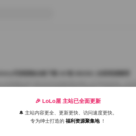
ilstory写真图集合集下载 347套 882GB | 全面资源整理
ilstory写真图集合集下载已成为许多摄影爱好者和二次元粉丝的首选。针对这
882GB 的资源包，本文将为你梳理最实用的下载攻略、分类展示以及使
快速定位心仪内容。 一、资源概述 这份 Bimilstory 写真图集合集是
汇总而成，涵盖了从初学者到资深创作者的多种风格。无论你是关注自然
🎉 LoLo屋 主站已全面更新
爱高对比度的戏剧化构图，几乎都能在这 347 套图集中找到合适的素材。总
套平均约 2.5GB，足以满足高清甚至 4K 素材需求。 二、分类与标签 
🔔 主站内容更全、更新更快、访问速度更快。
26年8月6日
理，资源 […]
专为绅士打造的
福利资源聚集地
！