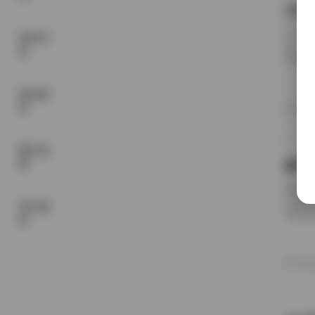
Art
对于关
机构写
签，而
真
图集，
档。 
精修程
精品素
感”或
材
20
容精致
网红套
图
甜予
硬盘里
在那儿
美女摄
题材去
影
级别，
如那些
胜在皮
20
转变很