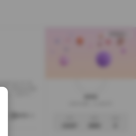
查看更多
份庞大的 347 套、
用心得，帮助你在海量
从各大平台、社群与个人
weme
光下的柔美写照，
这家伙很懒，什么都没写
容量 882GB，意
为了让你在下载后更方
阅读更多
文章
标签
说说
13107
2693
0