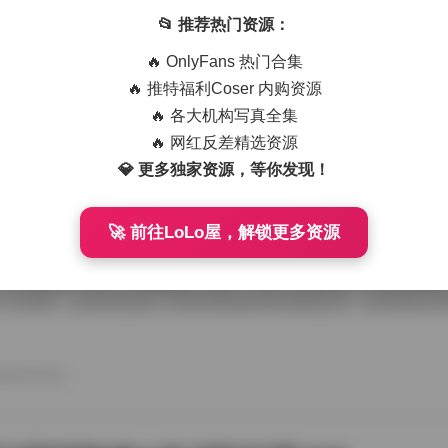
Gravia写真合集417套115GB高清图集资源整理下载
📂 推荐热门资源：
注韩系写真风格的收藏者来说，ArtGravia这个名字绝不陌生。它不是
🔥 OnlyFans 热门合集
是一个汇聚了大量韩国知名网红、Coser、模特的摄影品牌合集。这次整
总容量达到115GB，体量之大，足以称得上是该品牌近几年作品的一次
🔥 推特福利Coser 内购资源
打开压缩包的那一刻，最直观的感受是“密度”。不是指画面拥挤，而是每
🔥 各大机构写真全集
度都维持在一个极高的水准线之上。ArtGravia的风格辨识度极强，区别
欧美风的“张力感”，它主打一种极其精致的“韩式高级脸”美学：皮肤质感
🔥 网红反差精选资源
26年8月6日
但不浓重，服装搭配从性感内衣、紧身瑜 […]
💎 更多独家资源，等你发现！
🚀 前往LoLo屋，解锁更多资源
摄影写真合集资源整理 203套作品2050GB大容量图包收
的“甜予摄影”文件夹，大概是这两年整理得最勤快的一个目录。203套、20
，不是吹牛，是实打实的存储压力测试。当初入坑的时候，只是冲着几套
下的单套，后来发现这家工作室的更新频率和质量稳定性，在同类商业写真
索性一咬牙把合集拉下来了。 说是合集，其实更像是一个长期观察样本
编号在前五十套左右的，画风偏向比较标准的“摄影棚商业拍摄”，布光规
肤质感细腻，丝袜纹理清晰可见，适合拿来练习修图或者研究布光。但从
26年8月6日
明显，开始大量引入户外自然光、复古胶片感、甚至一些带有叙事 […]