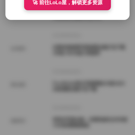
🚀 前往LoLo屋，解锁更多资源
屿鱼写真合集84套图集资源整理 30G
机构写真
B高清美女摄影作品大全
2026年8月9日
过期米线线喵写真套图合集打包下载
会员福利
196套 40GB超大资源库
2026年8月9日
PureMedia美女写真图集253套162G
网红套图
B高清图合集打包下载
2026年8月9日
李若汐写真合集：内部私购无水印6套
国模系列
7GB高清图集精选