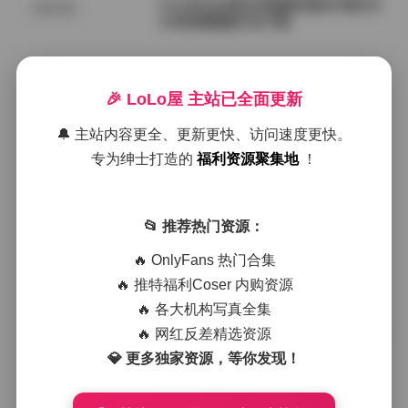
PureMedia美女写真图合集253套162
机构写真
GB高清图集打包下载
2026年8月9日
🎉 LoLo屋 主站已全面更新
李若汐内部私购无水印写真套图合集
网红套图
6套打包7GB高清资源
🔔 主站内容更全、更新更快、访问速度更快。
专为绅士打造的
福利资源聚集地
！
2026年8月9日
Myu_a(뮤아)写真图集打包下载：37
📂 推荐热门资源：
网红套图
套49GB合集免费获取
🔥 OnlyFans 热门合集
🔥 推特福利Coser 内购资源
2026年8月9日
🔥 各大机构写真全集
岛遇抖音凸凸兔YO写真大合集85P64
🔥 网红反差精选资源
国模系列
V1G高清图集精选
💎 更多独家资源，等你发现！
2026年8月9日