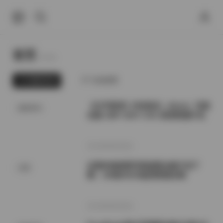
首页
Home.
最新发布
为你推荐
【幻宇星球】抖音甜乐（02uiii）写真
国模系列
合集 185P 324V 3.5G 高清资源打包
2026年8月9日
过期米线线喵写真套图合集打包下
岛遇
载：196套40GB超清资源合辑
2026年8月9日