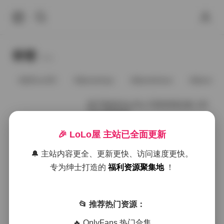
标签
Tags.
@91vcrDC
@anaimiya
@andmlove
@andne
姬子猫@HimeTsu 写真资源合集 130
GB 持续更新
🎉 LoLo屋 主站已全面更新
2026年6月25日
🔔 主站内容更全、更新更快、访问速度更快。
紫蛋@zidan670 资源合集下载[20GB]
专为绅士打造的
福利资源聚集地
！
持续更新
📂 推荐热门资源：
2026年1月22日
🔥 OnlyFans 热门合集