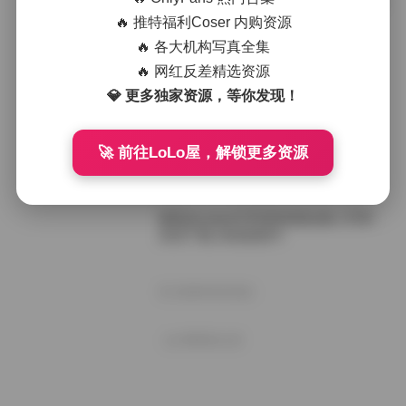
紫蛋zidan670写真资源合集20GB持续
更新下载
🔥 推特福利Coser 内购资源
🔥 各大机构写真全集
🔥 网红反差精选资源
2025年12月17日
💎 更多独家资源，等你发现！
紫蛋zidan670写真资源合集[20GB]持
续更新
🚀 前往LoLo屋，解锁更多资源
2025年11月1日
紫蛋@zidan670写真资源合集 17GB
高清下载 持续更新中
2025年9月30日
好像就这么多