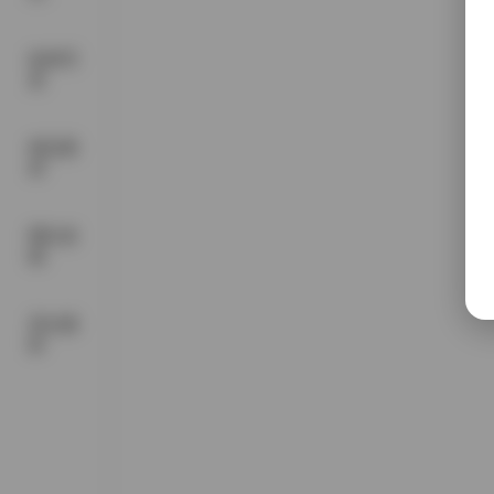
机构写
真
精品素
材
网红套
图
美女摄
影