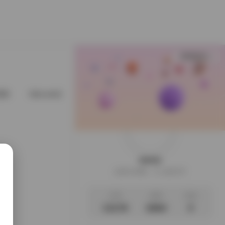
查看更多
星猫
@cuteli占星猫
@DDlalolo
@demifairytw_of
weme
这家伙很懒，什么都没写
文章
标签
说说
13178
2694
0