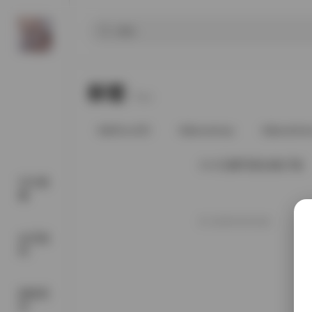
标签
Tags.
@91vcrDC
@anaimiya
@andmlo
小小玉酱写真合集27套
SSS典
藏
2025年9月30日
会员福
利
国模系
列