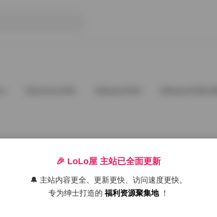
ve
@andnew1996
@babee5288
@babee5288占
🎉 LoLo屋 主站已全面更新
🔔 主站内容更全、更新更快、访问速度更快。
好像就这么多
专为绅士打造的
福利资源聚集地
！