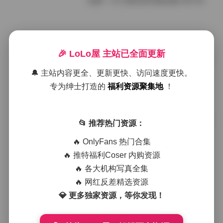
岛遇 一只小英抖音写真合集 51P 6V
2026年6月20日
🎉 LoLo屋 主站已全面更新
岛遇 抖音小霞佩奇 资源打包 778P 69
V 769M
🔔 主站内容更全、更新更快、访问速度更快。
专为绅士打造的
福利资源聚集地
！
2026年6月20日
島遇 抖音呆米（八酱）資源合集下載
📂 推荐热门资源：
🔥 OnlyFans 热门合集
🔥 推特福利Coser 内购资源
2026年6月20日
🔥 各大机构写真全集
姜仁卿Kang Inkyung 165期 82GB E
🔥 网红反差精选资源
杯比基尼内衣短发甜妹全套资源
💎 更多独家资源，等你发现！
2026年4月19日