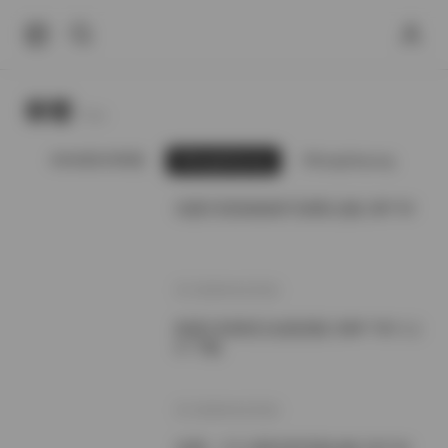
标签
Tags.
摄影
KANEKO咔喵
KangInkyung
KangInkyung
k
岛遇 抖音肉肉肉不多哦 合集 26P 9V
2026年6月20日
島遇 抖音蛇巳全套寫真 206P 70V 1.1
G 下載
2026年6月20日